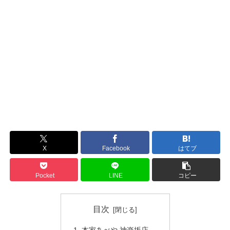
X
Facebook
はてブ
Pocket
LINE
コピー
目次
本家あべや 神楽坂店