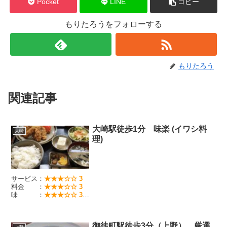
Pocket
LINE
コピー
もりたろうをフォローする
もりたろう
関連記事
大崎駅徒歩1分 味楽 (イワシ料
大崎
理)
サービス：
★★★☆☆ 3
料金 ：
★★★☆☆ 3
味 ：
★★★☆☆ 3
イワシが売りの駅近の老舗定食屋
御徒町駅徒歩3分（上野） 厳選