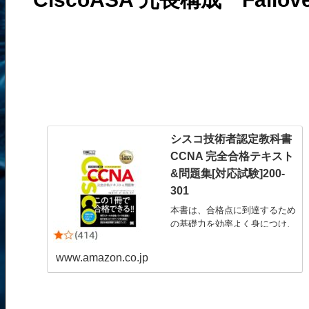
シスコ技術者認定教科書
CCNA 完全合格テキスト
&問題集[対応試験]200-
301
本書は、合格点に到達するため
の基礎力を効率よく身につけ、
最新の本試験問題で到達度を確
認できるテキスト&問題集で
www.amazon.co.jp
す。 IT技術専門スクールの講
師陣が書き下ろしており、彼ら
の持つ 合格メソッドがふんだ
んに盛り込まれています。 章