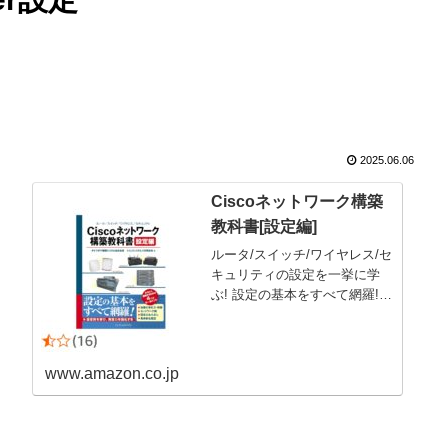
2025.06.06
Ciscoネットワーク構築
教科書[設定編]
ルータ/スイッチ/ワイヤレス/セ
キュリティの設定を一挙に学
ぶ! 設定の基本をすべて網羅!
設定例から学び、実践力を強化
する Cisco製品の“設定”につい
て網羅的に解説。 設定の基本
www.amazon.co.jp
から実践までを広範囲に学ぶこ
とができます。 中小ネットワ
ークなど数多くの企業システム
で採用されている 主要なCisco