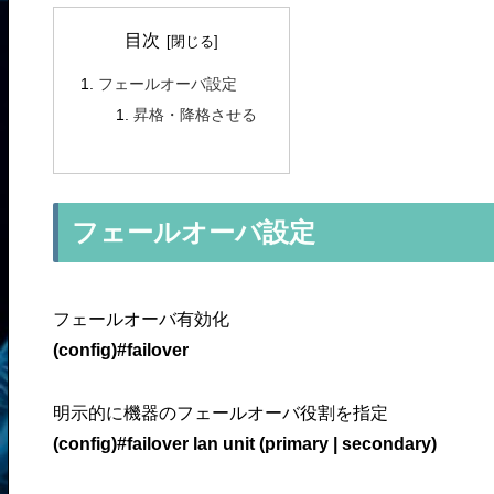
末に掲載した「確認問題」に加
目次
え、模擬試験を2回分提供し、
この1冊で十分合格を目指せる
フェールオーバ設定
質と量の...
昇格・降格させる
フェールオーバ設定
フェールオーバ有効化
(config)#failover
明示的に機器のフェールオーバ役割を指定
(config)#failover lan unit (primary | secondary)