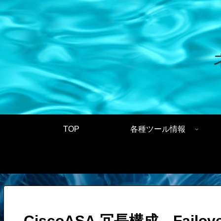
TOP
各種ツール情報
CiscoASA 冗長構成 Failov