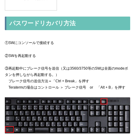
パスワードリカバリ方法
①SWにコンソールで接続する
②SWを再起動する
③再起動中にブレーク信号を送信（又は3560/3750等のSWは全面のmodeボ
タンを押しながら再起動する。）
ブレーク信号の送信方法＝「Ctrl + Break」を押す
Teratermの場合はコントロール ＞ ブレーク信号 or 「Alt + B」を押す