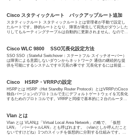
まで...
Cisco スタティックルート バックアップルート追加
スタティックルート スタティックルートとは管理者が手動で設定し
たルートです。静的ルートとなり、障害が発生して宛先がダウンした
りしてもルーティングテーブルは自動的に更新されません。なので、
障害が発生したらルーティングできなくなってしまいます。...
Cisco WLC 9800 SSO冗長化設定方法
SSO SSO（Stateful Switchover：ステートフル スイッチオーバー）
は障害による意図しないダウンからネットワーク 通信の継続的な提
供を可能にするシステムです※冗長の事です 冗長化するには前提と
してはWLC は同じモデル・...
Cisco HSRP・VRRPの設定
HSRPとは HSRP（Hot Standby Router Protocol）とはVRRPのCisco
独自バージョンのプロトコルで主にデフォルトゲートウェイを冗長化
するためのプロトコルです。VRRPと同様で基本的に２台のルータ or
L3...
Vlan とは
Vlan とは VLANは「Virtual Local Area Network」の略で、「仮想
LAN」「バーチャルLAN」とも呼ばれます。（vlanとしか呼んだこと
ないですけどね）1つのスイッチを仮想的に分割する仕組みです。