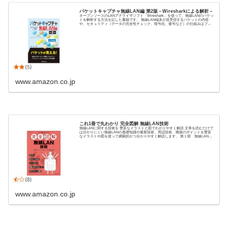
パケットキャプチャ無線LAN編 第2版－Wiresharkによる解析－
オープンソースのLANアナライザソフト「Wireshark」を使って、無線LANのパケッ
トを解析する方法を記した書籍です。 無線LAN端末が送受信するパケットの内容
や、セキュリティ（データの完全性チェック、暗号化、復号など）の仕組みはブラ
ックボックスになっていますが、Wiresharkを活用することで、これらを「見える...
www.amazon.co.jp
これ1冊で丸わかり 完全図解 無線LAN技術
無線LANに関する技術を 豊富なイラストと図でわかりやすく解説 文章を読むだけで
は分かりにくい無線LANの基礎知識や最新技術、周辺技術、構築のポイントを豊富
なイラストや図を使って網羅的かつ分かりやすく解説します。 第１部 無線LAN企
業ネットの構築法 企業ネットの構築のノウハウを、無線LANだけに限らずに分かり
やすく説...
www.amazon.co.jp