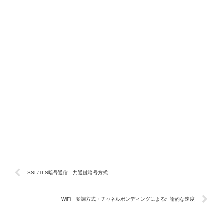
SSL/TLS暗号通信 共通鍵暗号方式
WiFi 変調方式・チャネルボンディングによる理論的な速度