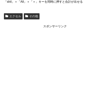
「shit」＋「Alt」＋「＝」キーを同時に押すと合計が出せる
エクセル
その他
スポンサーリンク