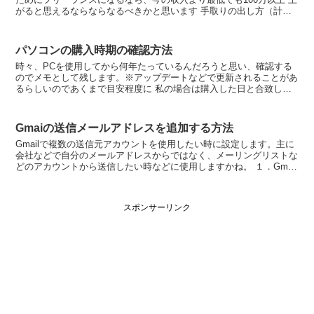
がると思えるならならなるべきかと思います 手取りの出し方（計算
式や前提条件） 扶養などは面倒なので、独身としてお...
パソコンの購入時期の確認方法
時々、PCを使用してから何年たっているんだろうと思い、確認する
のでメモとして残します。※アップデートなどで更新されることがあ
るらしいのであくまで目安程度に 私の場合は購入した日と合致して
いました コマンドプロンプトでの確認方法 Winマーク...
Gmaiの送信メールアドレスを追加する方法
Gmailで複数の送信元アカウントを使用したい時に設定します。主に
会社などで自分のメールアドレスからではなく、メーリングリストな
どのアカウントから送信したい時などに使用しますかね。 １．Gmai
右上の歯車アイコンを押下し「すべての設定を表示...
スポンサーリンク