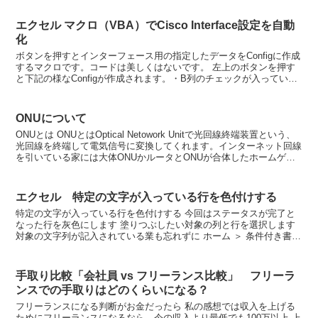
エクセル マクロ（VBA）でCisco Interface設定を自動
化
ボタンを押すとインターフェース用の指定したデータをConfigに作成
するマクロです。コードは美しくはないです。 左上のボタンを押す
と下記の様なConfigが作成されます。・B列のチェックが入っている
行のConfigを作成します。・★の所まで...
ONUについて
ONUとは ONUとはOptical Netowork Unitで光回線終端装置という、
光回線を終端して電気信号に変換してくれます。インターネット回線
を引いている家には大体ONUかルータとONUが合体したホームゲー
トウェイがあるはずです。 ...
エクセル 特定の文字が入っている行を色付けする
特定の文字が入っている行を色付けする 今回はステータスが完了と
なった行を灰色にします 塗りつぶしたい対象の列と行を選択します
対象の文字列が記入されている業も忘れずに ホーム ＞ 条件付き書式
＞ 新しいルール を選択 書式ルール「数式を使用...
手取り比較「会社員 vs フリーランス比較」 フリーラ
ンスでの手取りはどのくらいになる？
フリーランスになる判断がお金だったら 私の感想では収入を上げる
ためにフリーランスになるなら、今の収入より最低でも100万以上 上